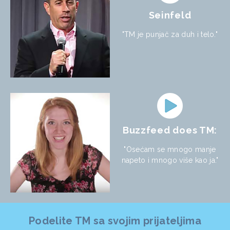
Seinfeld
"TM je punjač za duh i telo."
Buzzfeed does TM:
"Osećam se mnogo manje
napeto i mnogo više kao ja."
Podelite TM sa svojim prijateljima