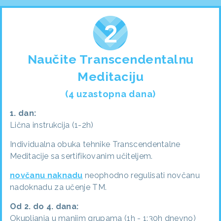
Naučite Transcendentalnu
Meditaciju
(4 uzastopna dana)
1. dan:
Lična instrukcija (1-2h)
Individualna obuka tehnike Transcendentalne
Meditacije sa sertifikovanim učiteljem.
novčanu naknadu
neophodno regulisati novčanu
nadoknadu za učenje TM.
Od 2. do 4. dana:
Okupljanja u manjim grupama (1h - 1:30h dnevno)