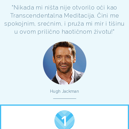
"Nikada mi ništa nije otvorilo oči kao
Transcendentalna Meditacija. Čini me
spokojnim, srećnim, i pruža mi mir i tišinu
u ovom prilično haotičnom životu!"
Hugh Jackman