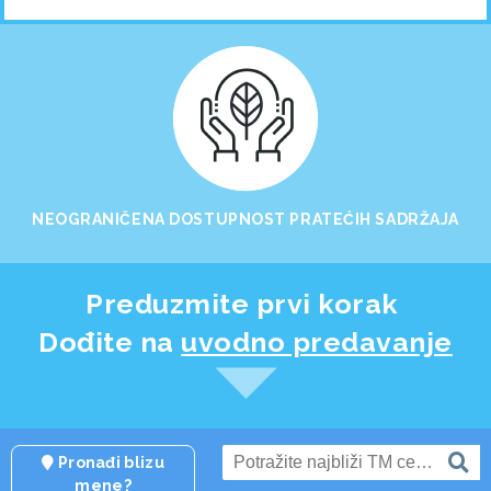
NEOGRANIČENA DOSTUPNOST PRATEĆIH SADRŽAJA
Preduzmite prvi korak
Dođite na
uvodno predavanje
Pronađi blizu
mene?