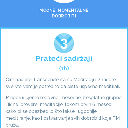
MOĆNE, MOMENTALNE
DOBROBITI
Prateći sadržaji
(1h)
Čim naučite Transcendentalnu Meditaciju, znaćete
sve što vam je potrebno da biste uspešno meditirali.
Preporučujemo redovne, mesečne, besplatne grupne
i lične "provere" meditacije, tokom prvih 6 meseci,
kako bi se obezbedilo što lakše i ugodnije
meditiranje, kao i ostvarivanje svih dobrobiti koje TM
pruža.