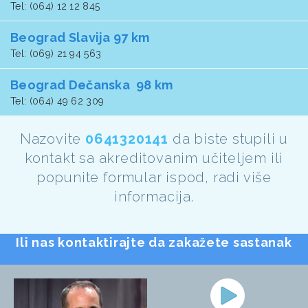
Tel: (064) 12 12 845
Beograd Slavija 97 km
Tel: (069) 21 94 563
Beograd Dečanska 98 km
Tel: (064) 49 62 309
Nazovite
0641320141
da biste stupili u
kontakt sa akreditovanim učiteljem ili
popunite formular ispod, radi više
informacija.
Ili nas kontaktirajte da zakažete sastanak