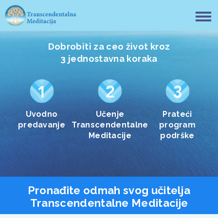
Dobrobiti za ceo život kroz
3 jednostavna koraka
Uvodno
Učenje
Prateći
predavanje
Transcendentalne
program
Meditacije
podrške
Pronađite odmah svog učitelja
Transcendentalne Meditacije