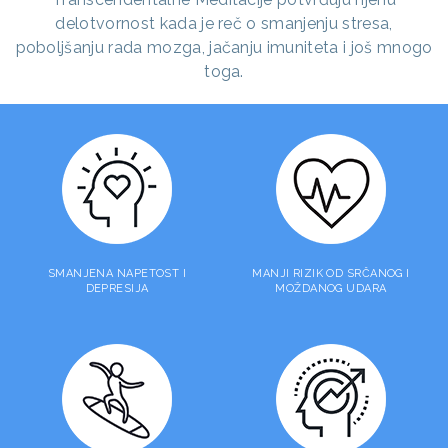
delotvornost kada je reč o smanjenju stresa,
poboljšanju rada mozga, jačanju imuniteta i još mnogo
toga.
SMANJENA NAPETOST I
MANJI RIZIK OD SRČANOG I
DEPRESIJA
MOŽDANOG UDARA