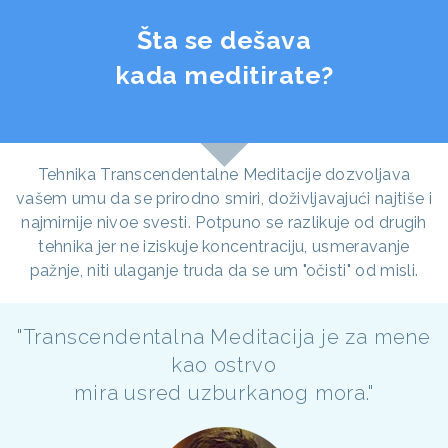
Šta se dešava
kada meditirate?
Tehnika Transcendentalne Meditacije dozvoljava
vašem umu da se prirodno smiri, doživljavajući najtiše i
najmirnije nivoe svesti. Potpuno se razlikuje od drugih
tehnika jer ne iziskuje koncentraciju, usmeravanje
pažnje, niti ulaganje truda da se um "očisti" od misli.
"Transcendentalna Meditacija je za mene
kao ostrvo
mira usred uzburkanog mora."