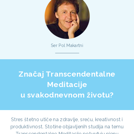
Ser Pol Makartni
Značaj Transcendentalne
Meditacije
u svakodnevnom životu?
Stres štetno utiče na zdravlje, sreću, kreativnost i
produktivnost. Stotine objavljenih studija na temu
Transcendentalne Meditacije potvrđuju njenu