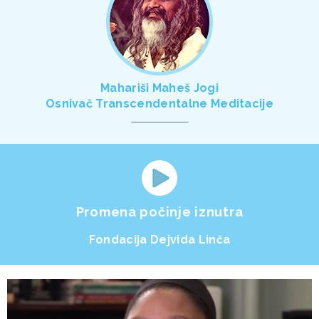
Mahariši Maheš Jogi
Osnivač Transcendentalne Meditacije
Promena počinje iznutra
Fondacija Dejvida Linča