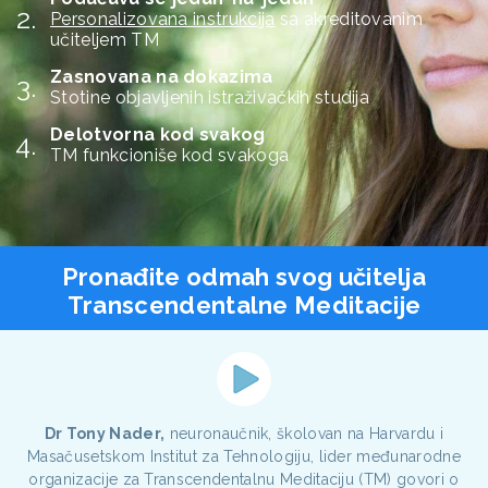
Personalizovana instrukcija
sa akreditovanim
učiteljem TM
Zasnovana na dokazima
Stotine objavljenih istraživačkih studija
Delotvorna kod svakog
TM funkcioniše kod svakoga
Pronađite odmah svog učitelja
Transcendentalne Meditacije
Dr Tony Nader,
neuronaučnik, školovan na Harvardu i
Masačusetskom Institut za Tehnologiju, lider međunarodne
organizacije za Transcendentalnu Meditaciju (TM) govori o