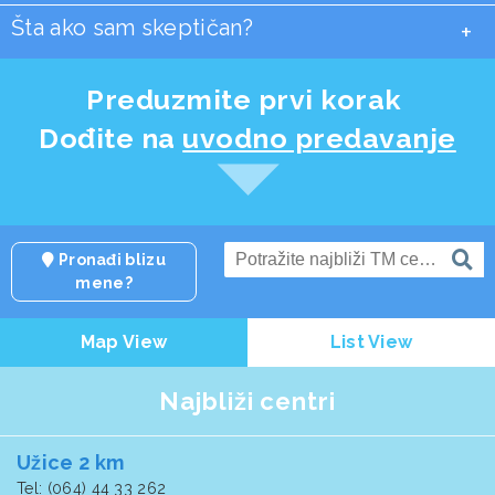
Šta ako sam skeptičan?
+
Preduzmite prvi korak
Dođite na
uvodno predavanje
Pronađi blizu
mene?
Map View
List View
Najbliži centri
Užice 2 km
Tel: (064) 44 33 262