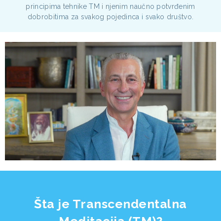
principima tehnike TM i njenim naučno potvrđenim
dobrobitima za svakog pojedinca i svako društvo.
Šta je Transcendentalna
Meditacija (TM)?