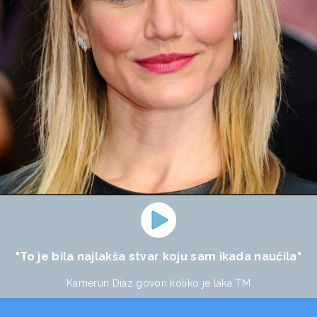
"To je bila najlakša stvar koju sam ikada naučila"
Kamerun Diaz govori koliko je laka TM