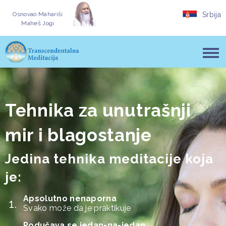
Osnovao
Mahariši
Srbija
Maheš Jogi
Tehnika za unutrašnji
mir i blagostanje
Jedina tehnika meditacije koja
je:
Apsolutno nenaporna
Svako može da je praktikuje
Podučava se jedan-na-jedan