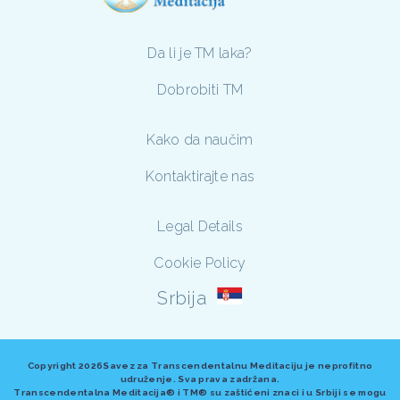
Da li je TM laka?
Dobrobiti TM
Kako da naučim
Kontaktirajte nas
Legal Details
Cookie Policy
Srbija
Copyright
2026Savez za Transcendentalnu Meditaciju je neprofitno
udruženje. Sva prava zadržana.
Transcendentalna Meditacija® i TM® su zaštićeni znaci i u Srbiji se mogu