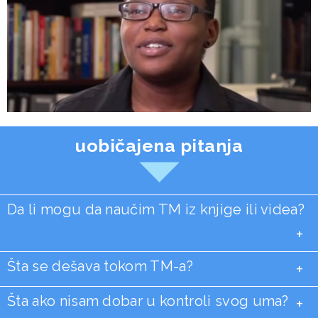
uobičajena pitanja
Da li mogu da naučim TM iz knjige ili videa?
+
Šta se dešava tokom TM-a?
+
Šta ako nisam dobar u kontroli svog uma?
+