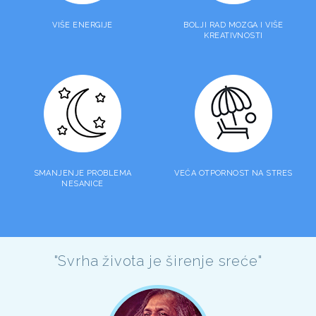
VIŠE ENERGIJE
BOLJI RAD MOZGA I VIŠE
KREATIVNOSTI
SMANJENJE PROBLEMA
VEĆA OTPORNOST NA STRES
NESANICE
"Svrha života je širenje sreće"