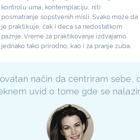
kontrolu uma, kontemplaciju, niti
posmatranje sopstvenih misli. Svako može da
je praktikuje, čak i deca sa nedostatkom
pažnje. Vreme za praktikovanje izdvajamo
jednako tako prirodno, kao i za pranje zuba.
rovatan način da centriram sebe, d
eknem uvid o tome gde se nalazi