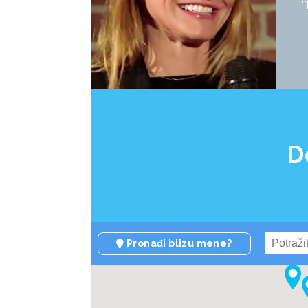
"
D
Pronađi blizu mene?