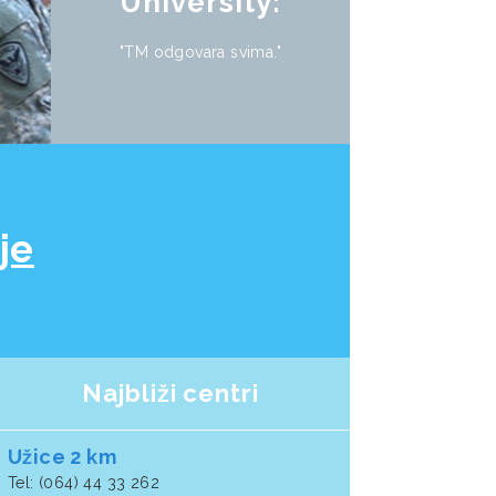
University:
"TM odgovara svima."
je
Najbliži centri
Užice 2 km
Tel: (064) 44 33 262