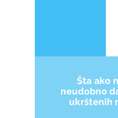
Šta ako m
neudobno d
ukrštenih