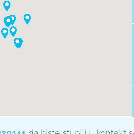
320141
da biste stupili u kontakt 