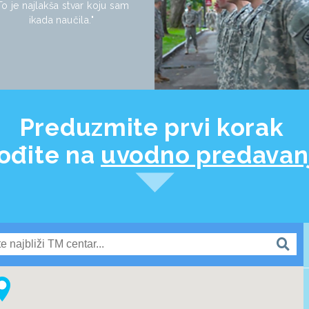
To je najlakša stvar koju sam
ikada naučila."
Preduzmite prvi korak
ođite na
uvodno predavan