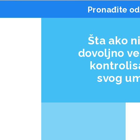
Pronađite od
Šta ako 
dovoljno ve
kontrolis
svog u