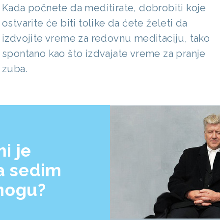
Kada počnete da meditirate, dobrobiti koje
ostvarite će biti tolike da ćete želeti da
izdvojite vreme za redovnu meditaciju, tako
spontano kao što izdvajate vreme za pranje
zuba.
i je
a sedim
 nogu?