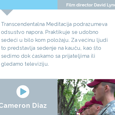
Transcendentalna Meditacija podrazumeva
odsustvo napora. Praktikuje se udobno
sedeći u bilo kom položaju. Za većinu ljudi
to predstavlja sedenje na kauču, kao što
sedimo dok ćaskamo sa prijateljima ili
gledamo televiziju.
Cameron Diaz