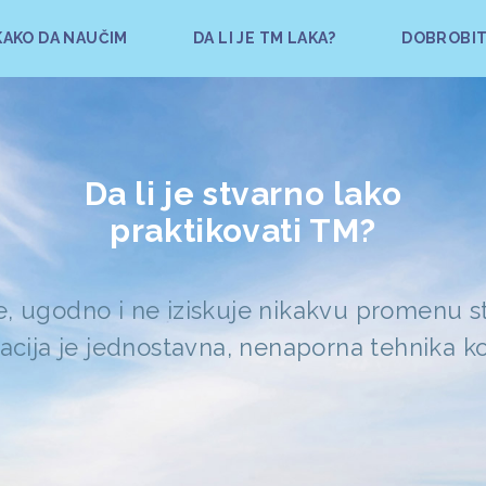
KAKO DA NAUČIM
DA LI JE TM LAKA?
DOBROBIT
Da li je stvarno lako
praktikovati TM?
je, ugodno i ne iziskuje nikakvu promenu sti
cija je jednostavna, nenaporna tehnika ko