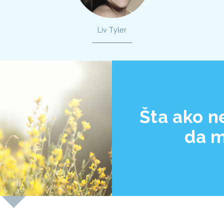
Liv Tyler
Šta ako 
da m